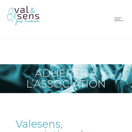
ADHÉRER À
L’ASSOCIATION
Valesens,