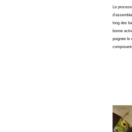
Le processu
d’assemblag
long des ba
bonne activ
poignée le 
composants