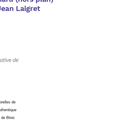
éative de
brelles de
uthentique
 de Blois