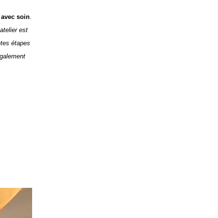
 avec soin
.
telier est
ntes étapes
 également