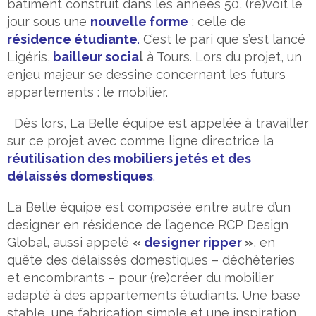
bâtiment construit dans les années 50, (re)voit le
jour sous une
nouvelle forme
: celle de
résidence étudiante
.
C’est le pari que s’est lancé
Ligéris,
bailleur socia
l
à Tours. Lors du projet, un
enjeu majeur se dessine concernant les futurs
appartements : le mobilier.
Dès lors, La Belle équipe est appelée à travailler
sur ce projet avec comme ligne directrice la
réutilisation des mobiliers jetés et des
délaissés domestiques
.
La Belle équipe est composée entre autre d’un
designer en résidence de l’agence RCP Design
Global, aussi appelé
«
designer ripper
»
, en
quête des délaissés domestiques – déchèteries
et encombrants – pour (re)créer du mobilier
adapté à des appartements étudiants.
Une base
stable, une fabrication simple et une inspiration