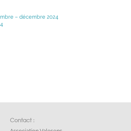
embre – décembre 2024
24
Contact :
Association Valesens